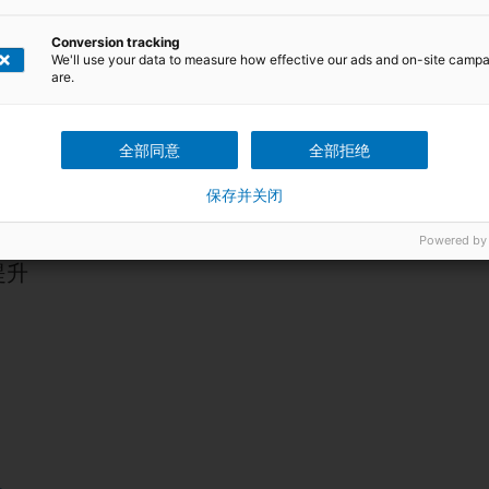
公认的资格认证考核来确认相关人员的技能水准。我们将按照国际认可的
Conversion tracking
平台
Certipedia
公开展示，向全球证明企业专业水准及人员技能水平。
We'll use your data to measure how effective our ads and on-site camp
are.
全部同意
全部拒绝
保存并关闭
Powered by
提升