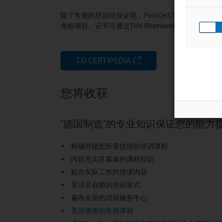
除了常规的培训结业证明，
PersCert TÜV
可通过国际
考核项目。证书可通过TÜV Rheinland全球证书查询
TO CERTIPEDIA
您将收获
“德国制造”的专业知识保证您的能力
精确对接您所需技能的培训课程
内容充实且紧凑的课程知识
贴合实际工作的授课内容
灵活且创新的培训形式
遍布全国的培训服务中心
灵活便捷的在线课程