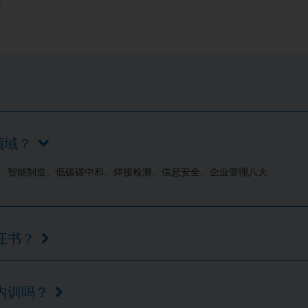
准
领域？
业、智能制造、低碳碳中和、焊接检测、信息安全、企业管理八大
证书？
属内训吗？