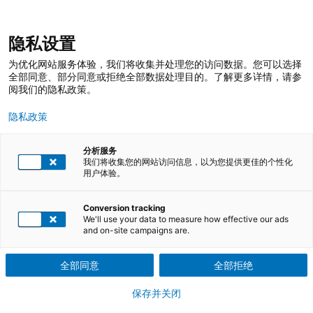
跳
登录
我的收藏
我的购物车
隐私设置
至
搜
内
索
搜
为优化网站服务体验，我们将收集并处理您的访问数据。您可以选择
容
索
全部同意、部分同意或拒绝全部数据处理目的。了解更多详情，请参
阅我们的隐私政策。
隐私政策
分析服务
我们将收集您的网站访问信息，以为您提供更佳的个性化
用户体验。
Conversion tracking
TÜV莱茵培训服务 在线商店
培训课程
We'll use your data to measure how effective our ads
and on-site campaigns are.
企业员工及个人职业技能教育培训课程
全部同意
全部拒绝
保存并关闭
卓越运营，技能卓著