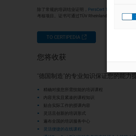
除了常规的培训结业证明，
PersCert TÜV
可通过国际
考核项目。证书可通过TÜV Rheinland全球证书查询
TO CERTIPEDIA
您将收获
“德国制造”的专业知识保证您的能力
精确对接您所需技能的培训课程
内容充实且紧凑的课程知识
贴合实际工作的授课内容
灵活且创新的培训形式
遍布全国的培训服务中心
灵活便捷的在线课程