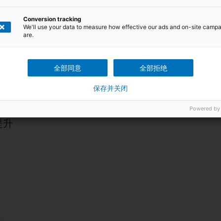
公认的资格认证考核来确认相关人员的技能水准。我们将按照国际认可的
Conversion tracking
平台
Certipedia
公开展示，向全球证明企业专业水准及人员技能水平。
We'll use your data to measure how effective our ads and on-site camp
are.
全部同意
全部拒绝
保存并关闭
Powered by
提升