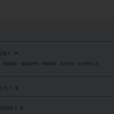
准
领域？
业、智能制造、低碳碳中和、焊接检测、信息安全、企业管理八大
证书？
属内训吗？