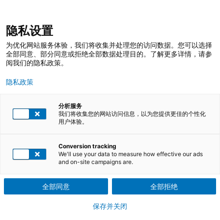
跳
登录
我的收藏
我的购物车
隐私设置
至
搜
内
索
搜
为优化网站服务体验，我们将收集并处理您的访问数据。您可以选择
容
索
全部同意、部分同意或拒绝全部数据处理目的。了解更多详情，请参
阅我们的隐私政策。
隐私政策
分析服务
我们将收集您的网站访问信息，以为您提供更佳的个性化
用户体验。
Conversion tracking
TÜV莱茵培训服务 在线商店
培训课程
We'll use your data to measure how effective our ads
and on-site campaigns are.
企业员工及个人职业技能教育培训课程
全部同意
全部拒绝
保存并关闭
卓越运营，技能卓著