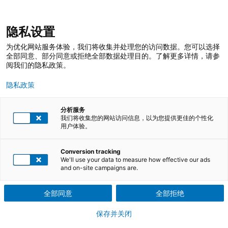
跳
登录
我的收藏
我的购物车
隐私设置
至
搜
内
索
搜
为优化网站服务体验，我们将收集并处理您的访问数据。您可以选择
容
索
全部同意、部分同意或拒绝全部数据处理目的。了解更多详情，请参
阅我们的隐私政策。
隐私政策
分析服务
寻找合适的培训课程
我们将收集您的网站访问信息，以为您提供更佳的个性化
用户体验。
Conversion tracking
现在查找
所有主题
We'll use your data to measure how effective our ads
and on-site campaigns are.
全部同意
全部拒绝
保存并关闭