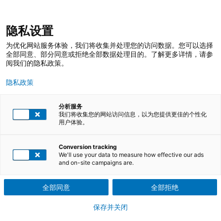
跳
登录
我的收藏
我的购物车
隐私设置
至
搜
内
索
搜
为优化网站服务体验，我们将收集并处理您的访问数据。您可以选择
容
索
全部同意、部分同意或拒绝全部数据处理目的。了解更多详情，请参
阅我们的隐私政策。
隐私政策
分析服务
我们将收集您的网站访问信息，以为您提供更佳的个性化
用户体验。
TÜV莱茵培训服务 在线商店
人员资格认证
国际人员资格认证项目
Conversion tracking
能源与环境
We'll use your data to measure how effective our ads
and on-site campaigns are.
能源与环境
全部同意
全部拒绝
保存并关闭
能源和环境领域在当下变得日益重要，对相关领域人才的国际使用
标准和能力验证需求也呈指数级增长。