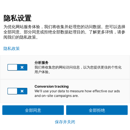
跳
登录
我的收藏
我的购物车
隐私设置
至
搜
内
索
搜
为优化网站服务体验，我们将收集并处理您的访问数据。您可以选择
容
索
全部同意、部分同意或拒绝全部数据处理目的。了解更多详情，请参
阅我们的隐私政策。
隐私政策
分析服务
我们将收集您的网站访问信息，以为您提供更佳的个性化
用户体验。
TÜV莱茵培训服务 在线商店
培训课程
信息安全与数据保护培训
数据保护
Conversion tracking
We'll use your data to measure how effective our ads
and on-site campaigns are.
ISO27701和GDPR数据保护培训与人员
认证
全部同意
全部拒绝
保存并关闭
ISO 27701 隐私信息管理体系标准是基于ISO 27001的隐私保护扩展