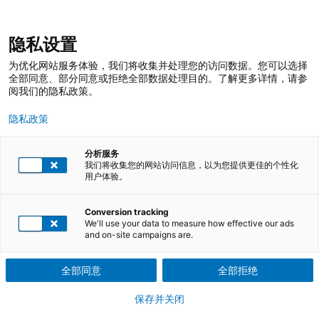
跳
登录
我的收藏
我的购物车
隐私设置
至
搜
内
索
搜
为优化网站服务体验，我们将收集并处理您的访问数据。您可以选择
容
索
全部同意、部分同意或拒绝全部数据处理目的。了解更多详情，请参
阅我们的隐私政策。
隐私政策
TÜV莱茵培训服务 在线商店
学院概况
Q3EL活动
分析服务
我们将收集您的网站访问信息，以为您提供更佳的个性化
用户体验。
Conversion tracking
We'll use your data to measure how effective our ads
and on-site campaigns are.
全部同意
全部拒绝
保存并关闭