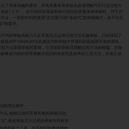
审核员提出了具体明确的要求，所有质量体系审核员必须理解汽车行业过程方
条款7.2.3）。由于组织在策划和执行组织的质量体系审核时，对于过
方法，一些组织仍然使用”走过场”式的“条款式”的审核模式，这不但无
刻”的要求。
核中，由于内部审核员能力不足导致无法运用过程方法实施审核，已经排到了
IATF16949:2016实施及内部审核中所遇到的困惑而开发的课程。
析过程方法审核审核的要领，引导南部审核员理解过程方法的精髓，并能
核能够成为组织管理者解决组织的有效性及效率的工具方法，并真正成
法的理论精华；
法, 能独立组织开展有效的审核活动;
法”, 促使审核关注过程的有效性和效率:
改善的有力工具，提升组织的整体绩效;