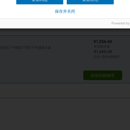
保存并关闭
Powered by
¥1,556.60
未含税价格
静安区广中西路777弄177号莱茵大厦
¥1,650.00
总价 (含6%增值税）
添加到购物车