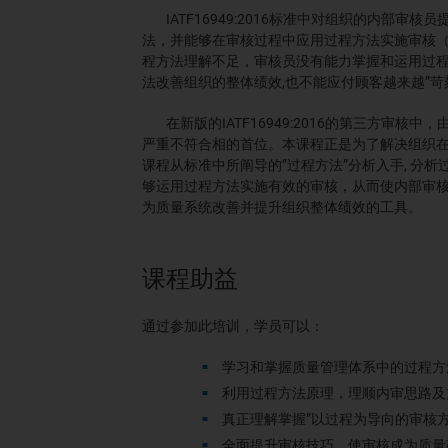
IATF16949:2016标准中对组织的内部
法，并能够在审核过程中应用过程方法实施审核（
程方法理解不足，审核员没有能力掌握和运用过程
法改善组织的整体绩效,也不能应付顾客越来越”苛
在新版的IATF16949:2016的第三方审
严重不符合相的首位。本课程正是为了解决组织在新版
课程从标准中所阐导的”过程方法”分析入手, 分
够运用过程方法实施有效的审核，从而使内部审
为质量系统改善并提升组织整体绩效的工具。
课程助益
通过参加此培训，学员可以：
学习和掌握质量管理体系中的过程方
利用过程方法原理，理顺内审思路及方
真正理解掌握”以过程为导向的审核方
全面提升审核技巧，使审核成为质量