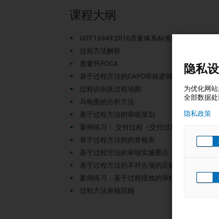
课程大纲
IATF16949:2016
质量体系标准中的过程方法
过程方法解析
质量环PDCA
隐私设
基于过程方法的CAPD审核逻辑
为优化网站
过程识别及过程地图
全部数据处
乌龟图的分析方法
隐私政策
基于过程方法的审核策划
案例练习： 交付过程（交付过程分析/交付过
基于过程方法的的查检表
基于过程方法的审核实施重点
基于过程方法的不符合项的正确表述方法
案例练习：基于过程绩效的审核（制造过程 – 
过程方法审核回顾