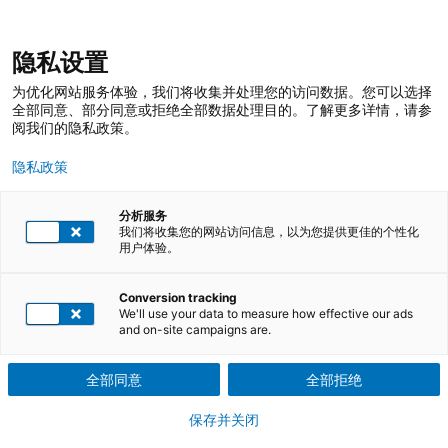
跳
登录
我的收藏
我的购物车
隐私设置
至
搜
内
索
搜
为优化网站服务体验，我们将收集并处理您的访问数据。您可以选择
容
索
全部同意、部分同意或拒绝全部数据处理目的。了解更多详情，请参
阅我们的隐私政策。
能源管理体系标准解读
隐私政策
详细解读能源管理体系标准
分析服务
我们将收集您的网站访问信息，以为您提供更佳的个性化
下载课程介绍PDF文件
用户体验。
培训课程
Conversion tracking
We'll use your data to measure how effective our ads
and on-site campaigns are.
根据要求排课
全部同意
全部拒绝
参训证明
保存并关闭
线下培训