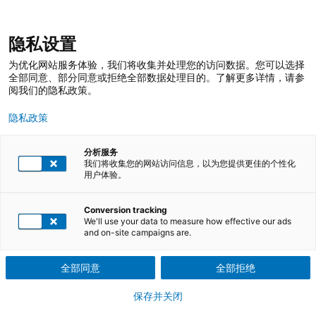
跳
登录
我的收藏
我的购物车
隐私设置
至
搜
内
索
搜
为优化网站服务体验，我们将收集并处理您的访问数据。您可以选择
容
索
全部同意、部分同意或拒绝全部数据处理目的。了解更多详情，请参
阅我们的隐私政策。
可靠性设计
隐私政策
可靠性设计：保证机械及其零部件满足给定的可靠性指标的一种机
分析服务
械设计方法
我们将收集您的网站访问信息，以为您提供更佳的个性化
用户体验。
下载课程介绍PDF文件
Conversion tracking
We'll use your data to measure how effective our ads
培训课程
and on-site campaigns are.
共1 次课程可选
全部同意
全部拒绝
参训证明
保存并关闭