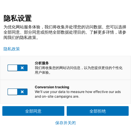
跳
登录
我的收藏
我的购物车
隐私设置
至
搜
内
索
搜
为优化网站服务体验，我们将收集并处理您的访问数据。您可以选择
容
索
全部同意、部分同意或拒绝全部数据处理目的。了解更多详情，请参
阅我们的隐私政策。
客户服务沟通技巧
隐私政策
在全流程内提升员工沟通技巧，提升客户服务意识，以增强客户满
分析服务
意
我们将收集您的网站访问信息，以为您提供更佳的个性化
用户体验。
下载课程介绍PDF文件
Conversion tracking
We'll use your data to measure how effective our ads
培训课程
and on-site campaigns are.
根据要求排课
全部同意
全部拒绝
参训证明
保存并关闭