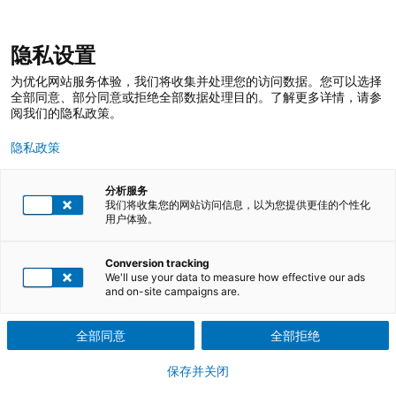
跳
登录
我的收藏
我的购物车
隐私设置
至
搜
内
索
搜
为优化网站服务体验，我们将收集并处理您的访问数据。您可以选择
容
索
全部同意、部分同意或拒绝全部数据处理目的。了解更多详情，请参
阅我们的隐私政策。
控制计划的实践和拓展
隐私政策
课程侧重从产品实现全过程的实践出发，诠释”控制计划”的来龙去
分析服务
脉，理清其与其他新产品项目的输出物，以及量产过程中的执行文
我们将收集您的网站访问信息，以为您提供更佳的个性化
件间的内容关联性
用户体验。
下载课程介绍PDF文件
Conversion tracking
We'll use your data to measure how effective our ads
and on-site campaigns are.
培训课程
全部同意
全部拒绝
共3 次课程可选
保存并关闭
参训证明