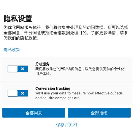
跳
登录
我的收藏
我的购物车
隐私设置
至
搜
内
索
搜
为优化网站服务体验，我们将收集并处理您的访问数据。您可以选择
容
索
全部同意、部分同意或拒绝全部数据处理目的。了解更多详情，请参
阅我们的隐私政策。
碳中和概述
隐私政策
越来越多的国家和地区提出碳中和或净零排放目标 （elearning课
分析服务
程）
我们将收集您的网站访问信息，以为您提供更佳的个性化
用户体验。
下载课程介绍PDF文件
Conversion tracking
We'll use your data to measure how effective our ads
在线课程
and on-site campaigns are.
随时学习
全部同意
全部拒绝
参训证明
保存并关闭