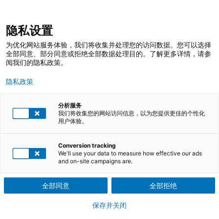
跳
登录
我的收藏
我的购物车
隐私设置
至
搜
内
索
搜
为优化网站服务体验，我们将收集并处理您的访问数据。您可以选择
容
索
全部同意、部分同意或拒绝全部数据处理目的。了解更多详情，请参
阅我们的隐私政策。
六西格玛黑带大师（MBB)
隐私政策
根据最新六西格玛技术发展趋势，结合培训要求，推出MBB培训课
分析服务
程，全面提升MBB质量
我们将收集您的网站访问信息，以为您提供更佳的个性化
用户体验。
下载课程介绍PDF文件
Conversion tracking
We'll use your data to measure how effective our ads
培训课程
and on-site campaigns are.
共1 次课程可选
全部同意
全部拒绝
培训证书
保存并关闭