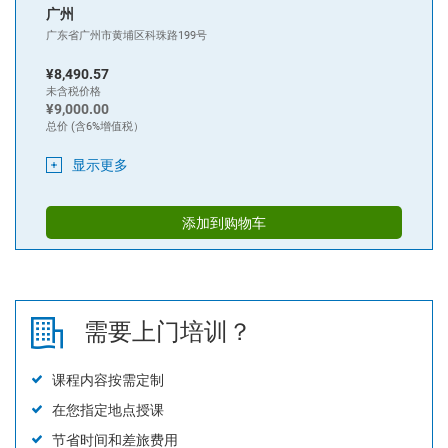
相关项集成和测试
广州
网络安全确认
广东省广州市黄埔区科珠路199号
¥8,490.57
生产、运行、服务和报废管理
未含税价格
支持过程
¥9,000.00
总价 (含6%增值税）
配置管理
变更管理
显示更多
文件管理
添加到购物车
工具管理
4
．网络安全管理应用
--
项目管理
网络安全管理策划
需要上门培训？
流程裁剪
复用管理
课程内容按需定制
网络安全评估
在您指定地点授课
5
．审核过程及审核技巧
节省时间和差旅费用