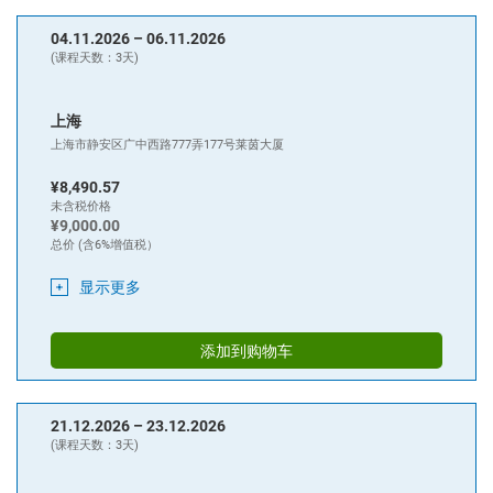
硬件设计
04.11.2026 –
06.11.2026
需求规范
(课程天数：3天)
硬件架构
硬件详设
上海
案例分析
上海市静安区广中西路777弄177号莱茵大厦
¥8,490.57
软件设计
未含税价格
软件设计
V
模型
¥9,000.00
总价 (含6%增值税）
软件规范及接口规范
显示更多
软件架构设计
软件单元设计
添加到购物车
软件单元测试
/
集成
/
合格性测试
验证，确认阶段
21.12.2026 –
23.12.2026
硬件集成与验证
(课程天数：3天)
系统集成与验证