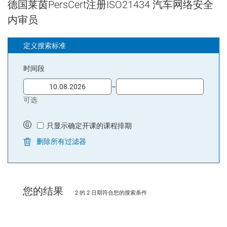
德国莱茵PersCert注册ISO21434 汽车网络安全
信息共享
内审员
网络安全审核与评估
3
．网络开发流程详解及案例练习
定义搜索标准
概念阶段
时间段
相关项定义
Date Picker
Date Picker
威胁分析和风险评估
-TARA
–
可选
危害分析和风险评估小组练习
网络安全目标
(CSG)及 CAL 确定, 案例练习
只显示确定开课的课程排期
只显示确定开课的课程排期
需求管理
删除所有过滤器
网络安全要求
—CSSR
产品开发 - 系统级
技术安全要求
-TCSR
您的结果
2 的 2 日期符合您的搜索条件
系统设计
产品开发-硬件开发