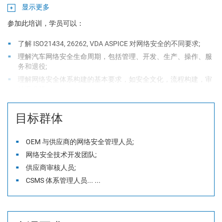
显示更多
参加此培训，学员可以：
了解
ISO21434, 26262, VDA ASPICE
对网络安全的不同要求;
理解汽车网络安全生命周期，包括管理、开发、生产、操作、服
务和退役;
理解网络安全体系构建的基本要求，如安全文化，流程构建，审
核要求等;
理解网络安全开发流程：包括需求确定、设计、实施、集成、验
证、确认及相关支持过程，如变更，配置等;
目标群体
掌握
TARA
分析方法;
掌握网络安全项目方法及应用;
OEM
与供应商的网络安全管理人员;
掌握网络安全内审过程及审核技巧。
网络安全技术开发团队;
供应商审核人员;
CSMS
体系管理人员... ...