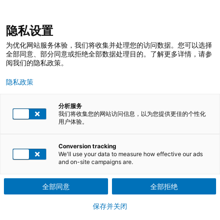
跳
登录
我的收藏
我的购物车
隐私设置
至
搜
内
索
搜
为优化网站服务体验，我们将收集并处理您的访问数据。您可以选择
容
索
全部同意、部分同意或拒绝全部数据处理目的。了解更多详情，请参
阅我们的隐私政策。
CQI-18有效防错指南
隐私政策
通过传授有效防错方法，帮助汽车行业减少质量成本、消除浪费并
分析服务
提升产品效率
我们将收集您的网站访问信息，以为您提供更佳的个性化
用户体验。
下载课程介绍PDF文件
Conversion tracking
We'll use your data to measure how effective our ads
培训课程
and on-site campaigns are.
共1 次课程可选
全部同意
全部拒绝
参训证明
保存并关闭