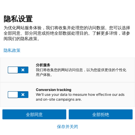
跳
登录
我的收藏
我的购物车
隐私设置
至
搜
内
索
搜
为优化网站服务体验，我们将收集并处理您的访问数据。您可以选择
容
索
全部同意、部分同意或拒绝全部数据处理目的。了解更多详情，请参
阅我们的隐私政策。
ISO45001安全生产标准化及双控体系的
隐私政策
融合
分析服务
对多体系要点及要求进行对比，了解多体系异同，并对多体系融合
我们将收集您的网站访问信息，以为您提供更佳的个性化
用户体验。
过程中的问题点难点进行说明，做好融合处理
下载课程介绍PDF文件
Conversion tracking
We'll use your data to measure how effective our ads
and on-site campaigns are.
培训课程
全部同意
全部拒绝
共1 次课程可选
保存并关闭
参训证明