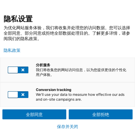
跳
登录
我的收藏
我的购物车
隐私设置
至
搜
内
索
搜
为优化网站服务体验，我们将收集并处理您的访问数据。您可以选择
容
索
全部同意、部分同意或拒绝全部数据处理目的。了解更多详情，请参
阅我们的隐私政策。
PPAP生产件批准程序 (在线课程)
隐私政策
PPAP生产件批准程序规定了包括生产材料和散装材料在内生产件批
分析服务
准的一般要求生产件批准程序 （elearning课程）
我们将收集您的网站访问信息，以为您提供更佳的个性化
用户体验。
下载课程介绍PDF文件
Conversion tracking
We'll use your data to measure how effective our ads
在线课程
and on-site campaigns are.
随时学习
全部同意
全部拒绝
参训证明
保存并关闭