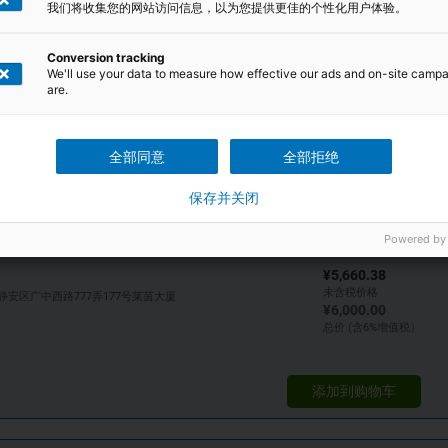
我们将收集您的网站访问信息，以为您提供更佳的个性化用户体验。
Conversion tracking
We'll use your data to measure how effective our ads and on-site camp
删除所有过滤器
are.
全部同意
全部拒绝
保存并关闭
Powered by
¥5,660.38
未含税价格
静安区广中西路777弄177号莱茵大厦
¥6,000.00
总价 (含6%增值税）
添加到购物车