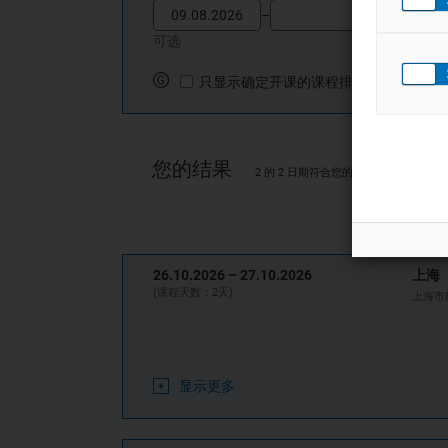
背景介绍
Date Picker
Date Picker
–
如果是你该怎么做？
可选
解决思路
解决方法（代码解读）
只显示确定开课的课程排期
只显示确定开课的课程排期
5. python
怎么做数据分析
什么是数据分析？
您的结果
常用的
package
介绍
2 的 2 日期符合您的搜索条件
Python
如何读取文件
如何重组数据
如何绘制图形
26.10.2026 –
27.10.2026
上海
如何进行回归分析
(课程天数：2天)
上海市
如何解读结果
显示更多