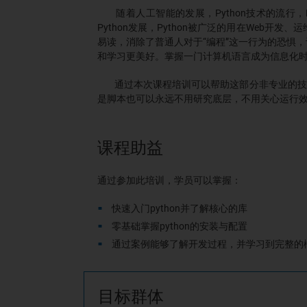
随着人工智能的发展，
Python
技术的流行，
Python
发展，
Python
被广泛的用在
Web
开发、运
易读，消除了普通人对于
“
编程
”
这一行为的恐惧，
和学习更美好。掌握一门计算机语言成为信息化
通过本次课程培训可以帮助这部分非专业的技
是脚本也可以永远不用研究底层，不用关心运行
课程助益
通过参加此培训，学员可以掌握：
快速入门
python
并了解核心的库
零基础掌握
python
的安装与配置
通过案例能够了解开发过程，并学习到完整的
目标群体