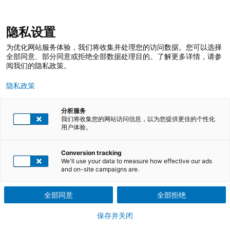
跳
登录
我的收藏
我的购物车
隐私设置
至
搜
内
索
搜
为优化网站服务体验，我们将收集并处理您的访问数据。您可以选择
容
索
全部同意、部分同意或拒绝全部数据处理目的。了解更多详情，请参
阅我们的隐私政策。
SA8000社会责任管理体系标准解析
隐私政策
加深 SA8000 管理体系标准的深入理解；快速掌握 SA8000 管理体
分析服务
系的运作要点；清晰推行 SA8000 管理体系的运作要求；提升参与
我们将收集您的网站访问信息，以为您提供更佳的个性化
者对标准的实施能力
用户体验。
下载课程介绍PDF文件
Conversion tracking
We'll use your data to measure how effective our ads
and on-site campaigns are.
培训课程
全部同意
全部拒绝
根据要求排课
保存并关闭
参训证明