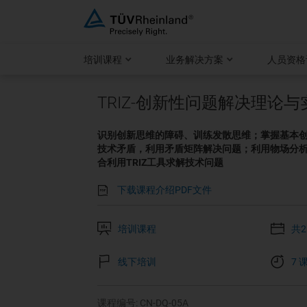
跳
至
内
培训课程
业务解决方案
人员资格
容
TRIZ-创新性问题解决理论与
识别创新思维的障碍、训练发散思维；掌握基本创
技术矛盾，利用矛盾矩阵解决问题；利用物场分
合利用TRIZ工具求解技术问题
下载课程介绍PDF文件
培训课程
共
线下培训
7 
课程编号: CN-DQ-05A