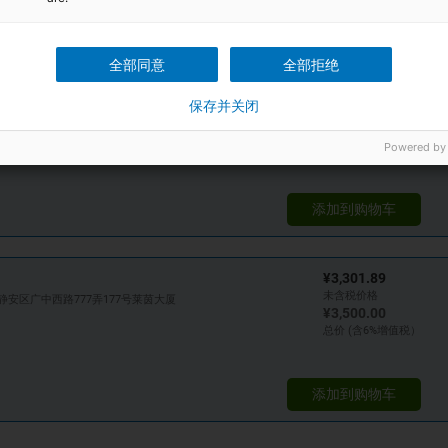
全部同意
全部拒绝
¥3,301.89
保存并关闭
未含税价格
广州市黄埔区科珠路199号
¥3,500.00
总价 (含6%增值税）
Powered by
添加到购物车
¥3,301.89
未含税价格
静安区广中西路777弄177号莱茵大厦
¥3,500.00
总价 (含6%增值税）
添加到购物车