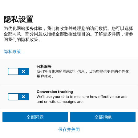
跳
登录
我的收藏
我的购物车
隐私设置
至
搜
内
索
搜
为优化网站服务体验，我们将收集并处理您的访问数据。您可以选择
容
索
全部同意、部分同意或拒绝全部数据处理目的。了解更多详情，请参
阅我们的隐私政策。
隐私政策
分析服务
我们将收集您的网站访问信息，以为您提供更佳的个性化
用户体验。
TÜV莱茵培训服务 在线商店
培训课程
智能电动汽车培训
Conversion tracking
We'll use your data to measure how effective our ads
and on-site campaigns are.
培养智能电动车安全相关专业人才，保
障用户安全
全部同意
全部拒绝
保存并关闭
汽车行业面临百年未见之技术变革，形成电动化、网联化、共享