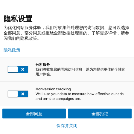
跳
登录
我的收藏
我的购物车
隐私设置
至
搜
内
索
搜
为优化网站服务体验，我们将收集并处理您的访问数据。您可以选择
容
索
全部同意、部分同意或拒绝全部数据处理目的。了解更多详情，请参
阅我们的隐私政策。
隐私政策
分析服务
我们将收集您的网站访问信息，以为您提供更佳的个性化
用户体验。
TÜV莱茵培训服务 在线商店
培训课程
质量管理培训
质量工具
Conversion tracking
其它质量工具
We'll use your data to measure how effective our ads
and on-site campaigns are.
其他质量管理工具
全部同意
全部拒绝
保存并关闭
除了五大工具之外， TÜV莱茵的基础质量管理工具及方法培训课程
涵盖8D、品管新旧七工具、抽样技术、防错、MINITAB应用实战方