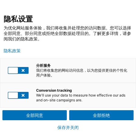
跳
登录
我的收藏
我的购物车
隐私设置
至
搜
内
索
搜
为优化网站服务体验，我们将收集并处理您的访问数据。您可以选择
容
索
全部同意、部分同意或拒绝全部数据处理目的。了解更多详情，请参
阅我们的隐私政策。
隐私政策
分析服务
我们将收集您的网站访问信息，以为您提供更佳的个性化
用户体验。
TÜV莱茵培训服务 在线商店
培训课程
EHS管理培训
Conversion tracking
We'll use your data to measure how effective our ads
全生命周期的 EHS 管理培训，满足企业
and on-site campaigns are.
工作场所多样化需求
全部同意
全部拒绝
保存并关闭
2026 EHS 合规安全月特惠：新客户 8