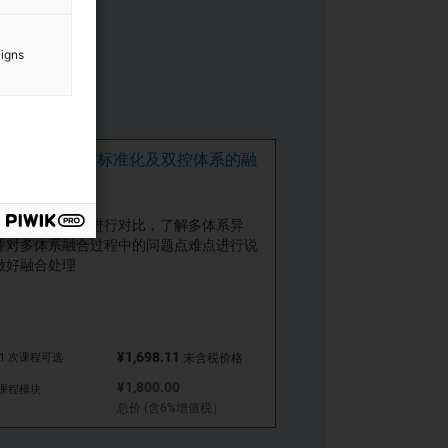
aigns
O45001安全生产标准化及双控体系的融
体系要点及要求进行对比，了解多体系异
并对多体系融合过程中的问题点难点进行说
做好融合处理
¥1,698.11
1 次课程可选
未含税价格
¥1,800.00
 课程模块
总价 (含6%增值税）