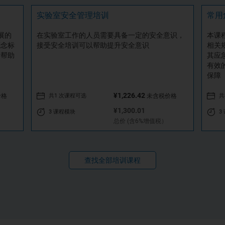
实验室安全管理培训
常用
展的
在实验室工作的人员需要具备一定的安全意识，
本课
概念标
接受安全培训可以帮助提升安全意识
相关
，帮助
其应
有效
保障
¥1,226.42
共1 次课程可选
共
价格
未含税价格
¥1,300.01
3 课程模块
3
总价 (含6%增值税）
查找全部培训课程