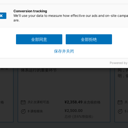
Conversion tracking
We'll use your data to measure how effective our ads and on-site camp
are.
全部同意
全部拒绝
职业健康安全管理体系危险源辨识与风险
IS
程
评估
合
保存并关闭
Powered by
职业健康安全管理体系危险源辨识与风险评估是
对多
合管理
体系运行的重要环节
同，
明，
¥2,358.49
共2 次课程可选
共
未含税价格
价格
¥2,500.00
8 课程模块
5
总价 (含6%增值税）