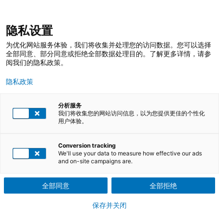
跳
登录
我的收藏
我的购物车
隐私设置
至
搜
内
索
搜
为优化网站服务体验，我们将收集并处理您的访问数据。您可以选择
容
索
全部同意、部分同意或拒绝全部数据处理目的。了解更多详情，请参
阅我们的隐私政策。
隐私政策
分析服务
我们将收集您的网站访问信息，以为您提供更佳的个性化
用户体验。
TÜV莱茵培训服务 在线商店
培训课程
智能电动汽车培训
Conversion tracking
We'll use your data to measure how effective our ads
and on-site campaigns are.
培养智能电动车安全相关专业人才，保
障用户安全
全部同意
全部拒绝
保存并关闭
汽车行业面临百年未见之技术变革，形成电动化、网联化、共享