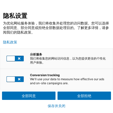
跳
登录
我的收藏
我的购物车
隐私设置
至
搜
内
索
搜
为优化网站服务体验，我们将收集并处理您的访问数据。您可以选择
容
索
全部同意、部分同意或拒绝全部数据处理目的。了解更多详情，请参
阅我们的隐私政策。
隐私政策
分析服务
我们将收集您的网站访问信息，以为您提供更佳的个性化
用户体验。
TÜV莱茵培训服务 在线商店
培训课程
智能电动汽车培训
Conversion tracking
We'll use your data to measure how effective our ads
and on-site campaigns are.
培养智能电动车安全相关专业人才，保
障用户安全
全部同意
全部拒绝
保存并关闭
汽车行业面临百年未见之技术变革，形成电动化、网联化、共享