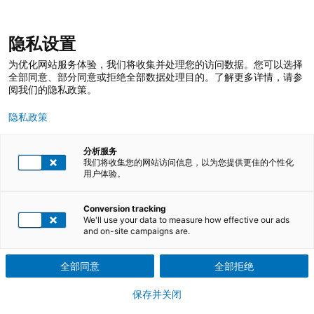
跳
登录
我的收藏
我的购物车
隐私设置
至
搜
内
索
搜
为优化网站服务体验，我们将收集并处理您的访问数据。您可以选择
容
索
全部同意、部分同意或拒绝全部数据处理目的。了解更多详情，请参
阅我们的隐私政策。
隐私政策
分析服务
我们将收集您的网站访问信息，以为您提供更佳的个性化
用户体验。
TÜV莱茵培训服务 在线商店
培训课程
精益生产与六西格玛培训
精益生产
Conversion tracking
We'll use your data to measure how effective our ads
and on-site campaigns are.
精益生产培训，助力企业建立精益生产
体系，提升竞争力
全部同意
全部拒绝
保存并关闭
精益生产是一种思想，也是一种生产运营方法论与管理体系。随着