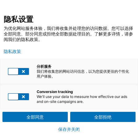
跳
登录
我的收藏
我的购物车
隐私设置
至
搜
内
索
搜
为优化网站服务体验，我们将收集并处理您的访问数据。您可以选择
容
索
全部同意、部分同意或拒绝全部数据处理目的。了解更多详情，请参
阅我们的隐私政策。
隐私政策
分析服务
我们将收集您的网站访问信息，以为您提供更佳的个性化
用户体验。
Conversion tracking
TÜV莱茵培训服务 在线商店
培训课程
We'll use your data to measure how effective our ads
and on-site campaigns are.
企业员工及个人职业技能教育培训课程
全部同意
全部拒绝
保存并关闭
卓越运营，技能卓著