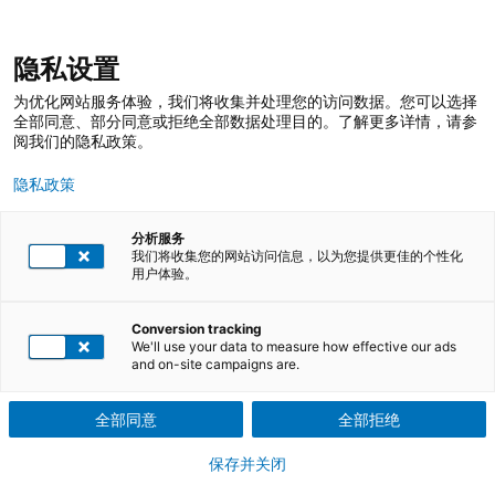
跳
登录
我的收藏
我的购物车
隐私设置
至
搜
内
索
搜
为优化网站服务体验，我们将收集并处理您的访问数据。您可以选择
容
索
全部同意、部分同意或拒绝全部数据处理目的。了解更多详情，请参
阅我们的隐私政策。
隐私政策
分析服务
我们将收集您的网站访问信息，以为您提供更佳的个性化
用户体验。
Conversion tracking
TÜV莱茵培训服务 在线商店
培训课程
We'll use your data to measure how effective our ads
and on-site campaigns are.
企业员工及个人职业技能教育培训课程
全部同意
全部拒绝
保存并关闭
卓越运营，技能卓著