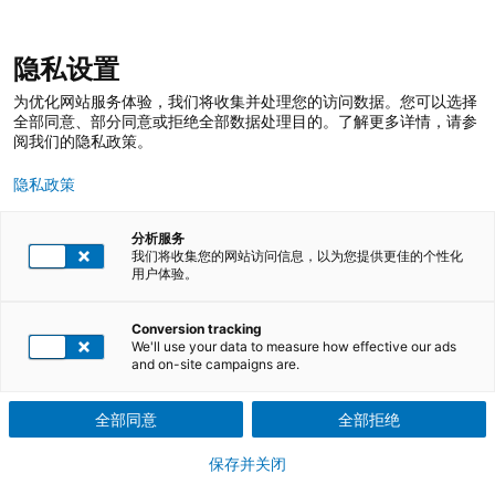
跳
登录
我的收藏
我的购物车
隐私设置
至
搜
内
索
搜
为优化网站服务体验，我们将收集并处理您的访问数据。您可以选择
容
索
全部同意、部分同意或拒绝全部数据处理目的。了解更多详情，请参
阅我们的隐私政策。
隐私政策
分析服务
我们将收集您的网站访问信息，以为您提供更佳的个性化
用户体验。
Conversion tracking
TÜV莱茵培训服务 在线商店
培训课程
We'll use your data to measure how effective our ads
and on-site campaigns are.
企业员工及个人职业技能教育培训课程
全部同意
全部拒绝
保存并关闭
卓越运营，技能卓著