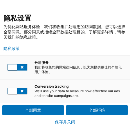
跳
登录
我的收藏
我的购物车
隐私设置
至
搜
内
索
搜
为优化网站服务体验，我们将收集并处理您的访问数据。您可以选择
容
索
全部同意、部分同意或拒绝全部数据处理目的。了解更多详情，请参
阅我们的隐私政策。
隐私政策
分析服务
我们将收集您的网站访问信息，以为您提供更佳的个性化
用户体验。
Conversion tracking
TÜV莱茵培训服务 在线商店
培训课程
We'll use your data to measure how effective our ads
and on-site campaigns are.
企业员工及个人职业技能教育培训课程
全部同意
全部拒绝
保存并关闭
卓越运营，技能卓著