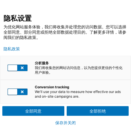
跳
登录
我的收藏
我的购物车
隐私设置
至
搜
内
索
搜
为优化网站服务体验，我们将收集并处理您的访问数据。您可以选择
容
索
全部同意、部分同意或拒绝全部数据处理目的。了解更多详情，请参
阅我们的隐私政策。
隐私政策
分析服务
我们将收集您的网站访问信息，以为您提供更佳的个性化
用户体验。
TÜV莱茵培训服务 在线商店
培训课程
质量管理培训
CQI系列
Conversion tracking
We'll use your data to measure how effective our ads
and on-site campaigns are.
汽车行业CQI系列课程助力组织持续改
进和人才培养
全部同意
全部拒绝
保存并关闭
CQI系列课程涉及各类特殊过程，如CQI-